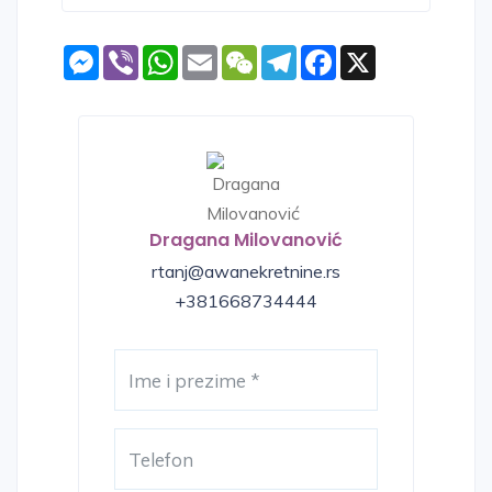
Messenger
Viber
WhatsApp
Email
WeChat
Telegram
Facebook
X
Dragana Milovanović
rtanj@awanekretnine.rs
+381668734444