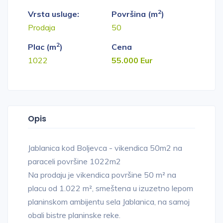
2
Vrsta usluge:
Površina (m
)
Prodaja
50
2
Plac (m
)
Cena
1022
55.000 Eur
Opis
Jablanica kod Boljevca - vikendica 50m2 na
paraceli površine 1022m2
Na prodaju je vikendica površine 50 m² na
placu od 1.022 m², smeštena u izuzetno lepom
planinskom ambijentu sela Jablanica, na samoj
obali bistre planinske reke.