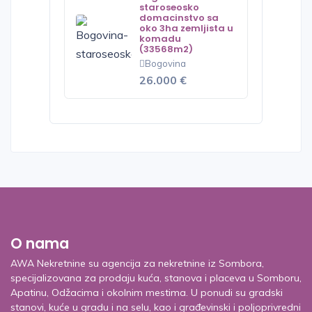
staroseosko
domacinstvo sa
oko 3ha zemljista u
komadu
(33568m2)
Bogovina
26.000 €
O nama
AWA Nekretnine su agencija za nekretnine iz Sombora,
specijalizovana za prodaju kuća, stanova i placeva u Somboru,
Apatinu, Odžacima i okolnim mestima. U ponudi su gradski
stanovi, kuće u gradu i na selu, kao i građevinski i poljoprivredni