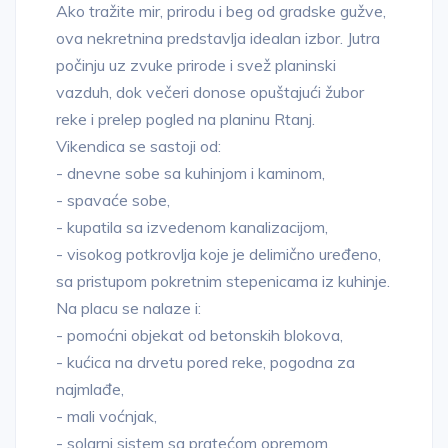
Ako tražite mir, prirodu i beg od gradske gužve,
ova nekretnina predstavlja idealan izbor. Jutra
počinju uz zvuke prirode i svež planinski
vazduh, dok večeri donose opuštajući žubor
reke i prelep pogled na planinu Rtanj.
Vikendica se sastoji od:
- dnevne sobe sa kuhinjom i kaminom,
- spavaće sobe,
- kupatila sa izvedenom kanalizacijom,
- visokog potkrovlja koje je delimično uređeno,
sa pristupom pokretnim stepenicama iz kuhinje.
Na placu se nalaze i:
- pomoćni objekat od betonskih blokova,
- kućica na drvetu pored reke, pogodna za
najmlađe,
- mali voćnjak,
- solarni sistem sa pratećom opremom.