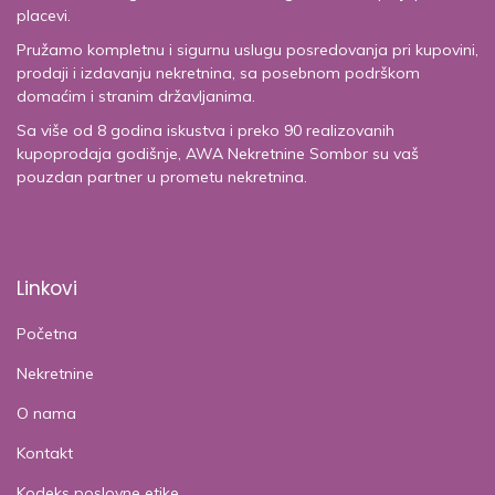
placevi.
Pružamo kompletnu i sigurnu uslugu posredovanja pri kupovini,
prodaji i izdavanju nekretnina, sa posebnom podrškom
domaćim i stranim državljanima.
Sa više od 8 godina iskustva i preko 90 realizovanih
kupoprodaja godišnje, AWA Nekretnine Sombor su vaš
pouzdan partner u prometu nekretnina.
Linkovi
Početna
Nekretnine
O nama
Kontakt
Kodeks poslovne etike