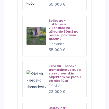
55.000 €
Boljevac -
Jablanica ,
vikendica za
uživanje 50m2 na
parceli površine
1022m2
Jablanica
55.000 €
Krivi Vir - seosko
domacinstvo,kuca
sa ekonomskim
objektom na placu
od oko 10ari
Krivi Vir
22.000 €
Bogovina-