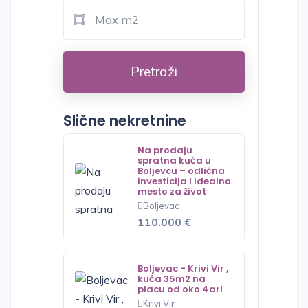
Pretraži
Slične nekretnine
Na prodaju
spratna kuća u
Boljevcu – odlična
investicija i idealno
mesto za život
Boljevac
110.000 €
Boljevac - Krivi Vir ,
kuća 35m2 na
placu od oko 4ari
Krivi Vir