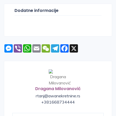
Dodatne informacije
Messenger
Viber
WhatsApp
Email
WeChat
Telegram
Facebook
X
Dragana Milovanović
rtanj@awanekretnine.rs
+381668734444