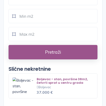
Pretraži
Slične nekretnine
Boljevac - stan, površine 38m2,
četvrti sprat u centru grada
Boljevac
37.000 €