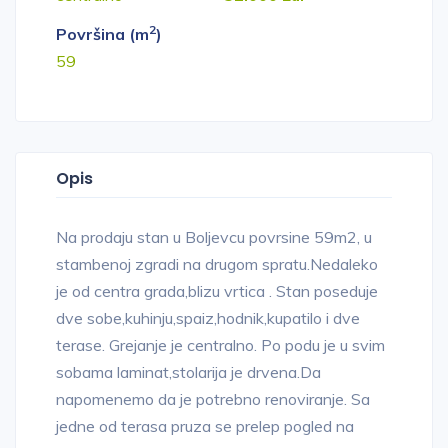
2
Površina (m
)
59
Opis
Na prodaju stan u Boljevcu povrsine 59m2, u
stambenoj zgradi na drugom spratu.Nedaleko
je od centra grada,blizu vrtica . Stan poseduje
dve sobe,kuhinju,spaiz,hodnik,kupatilo i dve
terase. Grejanje je centralno. Po podu je u svim
sobama laminat,stolarija je drvena.Da
napomenemo da je potrebno renoviranje. Sa
jedne od terasa pruza se prelep pogled na