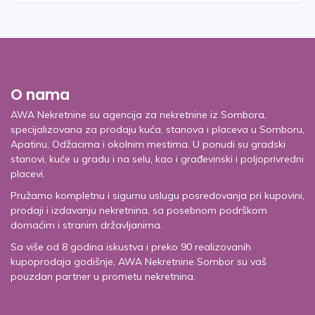
O nama
AWA Nekretnine su agencija za nekretnine iz Sombora,
specijalizovana za prodaju kuća, stanova i placeva u Somboru,
Apatinu, Odžacima i okolnim mestima. U ponudi su gradski
stanovi, kuće u gradu i na selu, kao i građevinski i poljoprivredni
placevi.
Pružamo kompletnu i sigurnu uslugu posredovanja pri kupovini,
prodaji i izdavanju nekretnina, sa posebnom podrškom
domaćim i stranim državljanima.
Sa više od 8 godina iskustva i preko 90 realizovanih
kupoprodaja godišnje, AWA Nekretnine Sombor su vaš
pouzdan partner u prometu nekretnina.